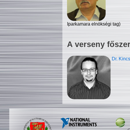
Iparkamara elnökségi tag)
A verseny fősze
Dr. Kinc