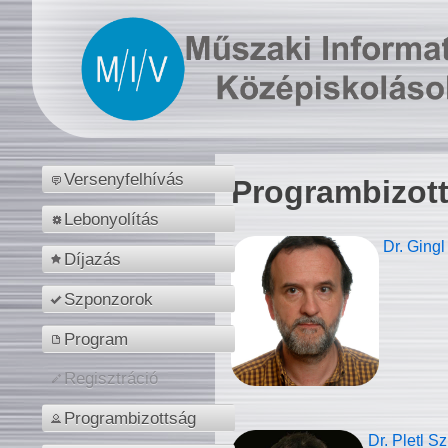
Versenyfelhívás
Programbizot
Lebonyolítás
Dr. Gingl
Díjazás
Szponzorok
Program
Regisztráció
Programbizottság
Dr. Pletl S