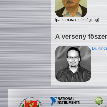
Iparkamara elnökségi tag)
A verseny fősze
Dr. Kinc