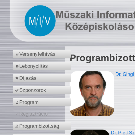
Versenyfelhívás
Programbizot
Lebonyolítás
Dr. Gingl
Díjazás
Szponzorok
Program
Regisztráció
Programbizottság
Dr. Pletl S