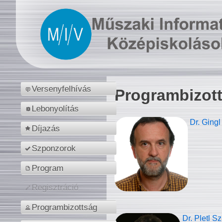
Versenyfelhívás
Programbizot
Lebonyolítás
Dr. Gingl
Díjazás
Szponzorok
Program
Regisztráció
Programbizottság
Dr. Pletl S