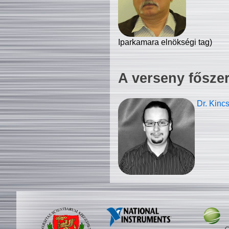
Iparkamara elnökségi tag)
A verseny fősze
Dr. Kinc