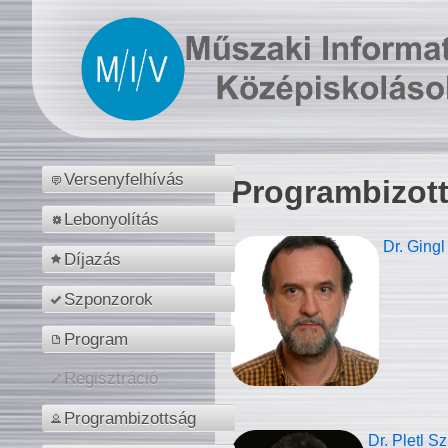
Versenyfelhívás
Programbizot
Lebonyolítás
Dr. Gingl
Díjazás
Szponzorok
Program
Regisztráció
Programbizottság
Dr. Pletl S