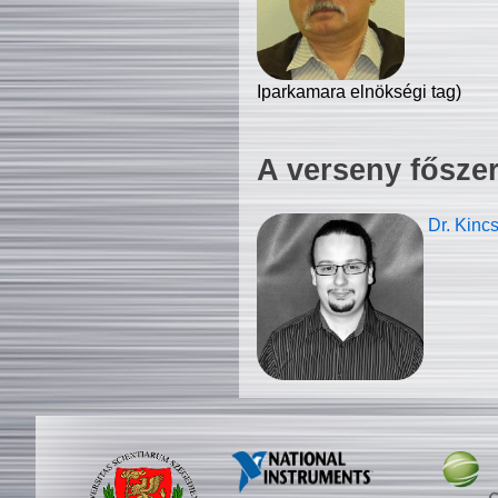
Iparkamara elnökségi tag)
A verseny fősze
Dr. Kinc