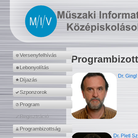
Versenyfelhívás
Programbizot
Lebonyolítás
Dr. Gingl
Díjazás
Szponzorok
Program
Regisztráció
Programbizottság
Dr. Pletl S