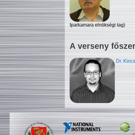
Iparkamara elnökségi tag)
A verseny fősze
Dr. Kinc