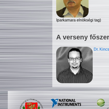
Iparkamara elnökségi tag)
A verseny fősze
Dr. Kinc