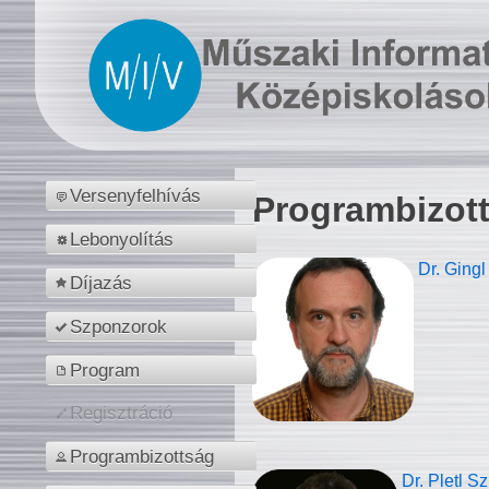
Versenyfelhívás
Programbizot
Lebonyolítás
Dr. Gingl
Díjazás
Szponzorok
Program
Regisztráció
Programbizottság
Dr. Pletl S