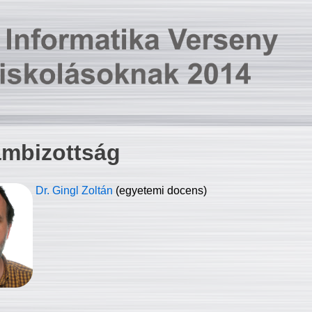
ambizottság
Dr. Gingl Zoltán
(egyetemi docens)