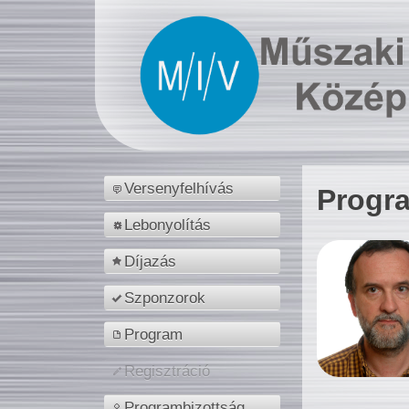
Versenyfelhívás
Progr
Lebonyolítás
Díjazás
Szponzorok
Program
Regisztráció
Programbizottság