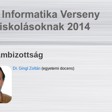
ambizottság
Dr. Gingl Zoltán
(egyetemi docens)