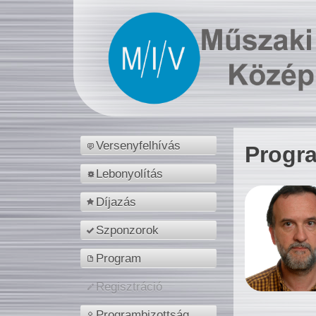
Versenyfelhívás
Progr
Lebonyolítás
Díjazás
Szponzorok
Program
Regisztráció
Programbizottság