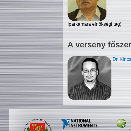
Iparkamara elnökségi tag)
A verseny fősze
Dr. Kinc