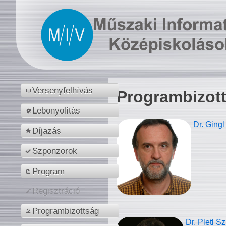
Versenyfelhívás
Programbizot
Lebonyolítás
Dr. Gingl
Díjazás
Szponzorok
Program
Regisztráció
Programbizottság
Dr. Pletl S