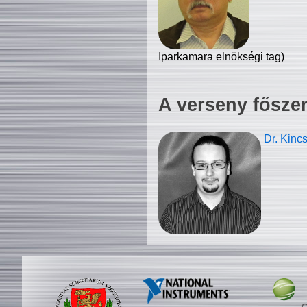
Iparkamara elnökségi tag)
A verseny fősze
Dr. Kinc