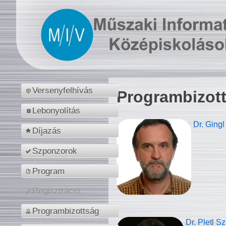
Versenyfelhívás
Programbizot
Lebonyolítás
Dr. Gingl
Díjazás
Szponzorok
Program
Regisztráció
Programbizottság
Dr. Pletl S