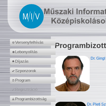
Versenyfelhívás
Programbizot
Lebonyolítás
Dr. Gingl
Díjazás
Szponzorok
Program
Regisztráció
Programbizottság
Dr. Pletl S