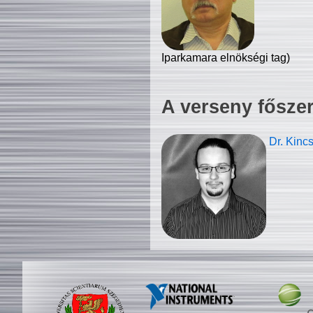
Iparkamara elnökségi tag)
A verseny fősze
Dr. Kinc