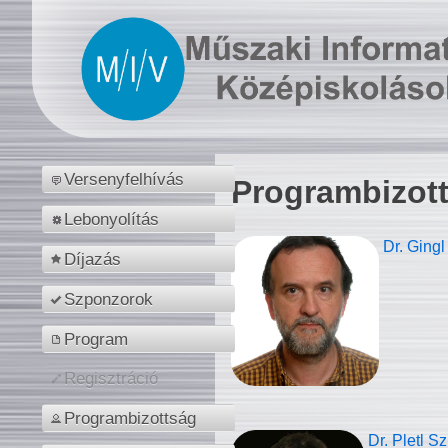
Versenyfelhívás
Programbizot
Lebonyolítás
Dr. Gingl
Díjazás
Szponzorok
Program
Regisztráció
Programbizottság
Dr. Pletl S