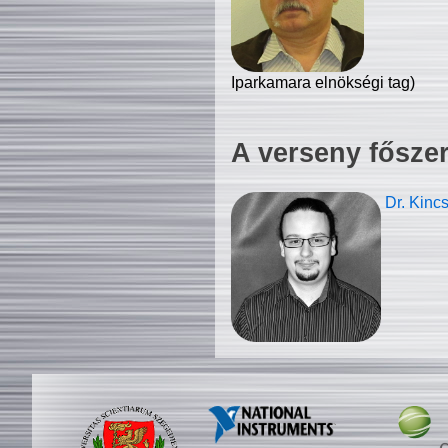
Iparkamara elnökségi tag)
A verseny fősze
Dr. Kinc