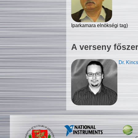
Iparkamara elnökségi tag)
A verseny fősze
Dr. Kinc