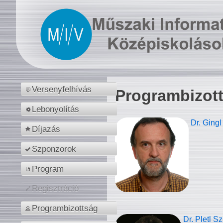
Versenyfelhívás
Programbizot
Lebonyolítás
Dr. Gingl
Díjazás
Szponzorok
Program
Regisztráció
Programbizottság
Dr. Pletl S