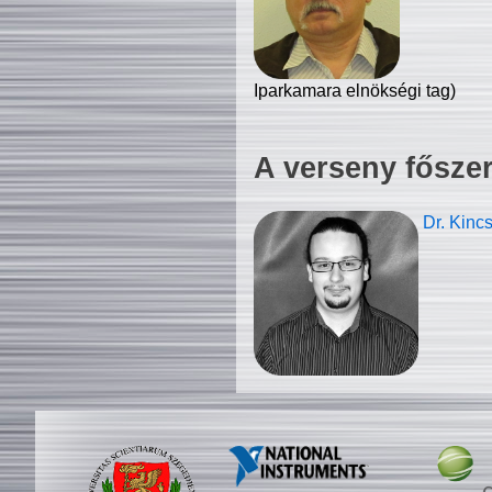
Iparkamara elnökségi tag)
A verseny fősze
Dr. Kinc