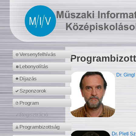
Versenyfelhívás
Programbizot
Lebonyolítás
Dr. Gingl
Díjazás
Szponzorok
Program
Regisztráció
Programbizottság
Dr. Pletl S