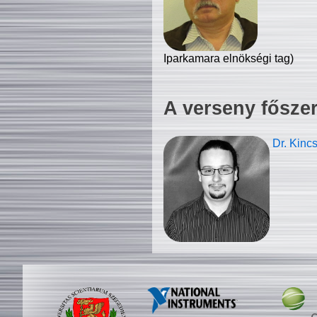
Iparkamara elnökségi tag)
A verseny fősze
Dr. Kinc