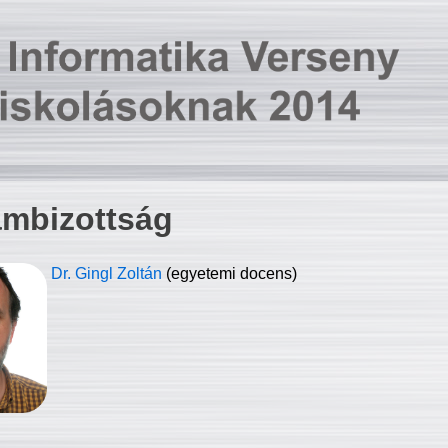
ambizottság
Dr. Gingl Zoltán
(egyetemi docens)