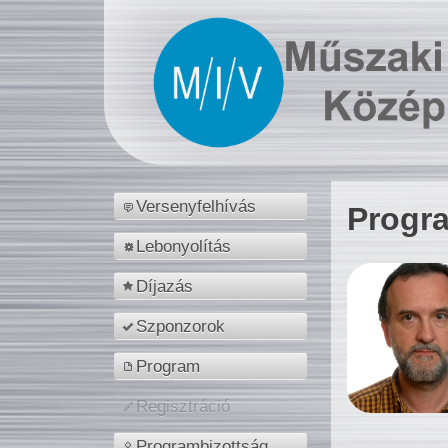
Versenyfelhívás
Progr
Lebonyolítás
Díjazás
Szponzorok
Program
Regisztráció
Programbizottság