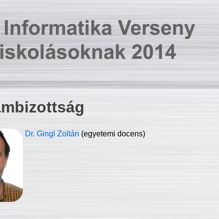
ambizottság
Dr. Gingl Zoltán
(egyetemi docens)