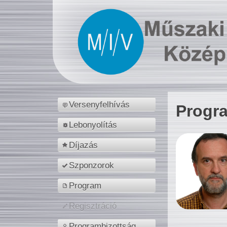
Versenyfelhívás
Progr
Lebonyolítás
Díjazás
Szponzorok
Program
Regisztráció
Programbizottság