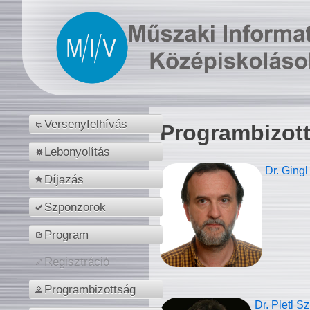
Versenyfelhívás
Programbizot
Lebonyolítás
Dr. Gingl
Díjazás
Szponzorok
Program
Regisztráció
Programbizottság
Dr. Pletl S