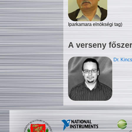
Iparkamara elnökségi tag)
A verseny fősze
Dr. Kinc