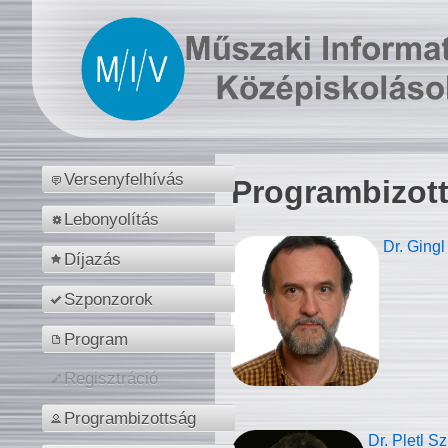
Versenyfelhívás
Programbizot
Lebonyolítás
Dr. Gingl
Díjazás
Szponzorok
Program
Regisztráció
Programbizottság
Dr. Pletl S