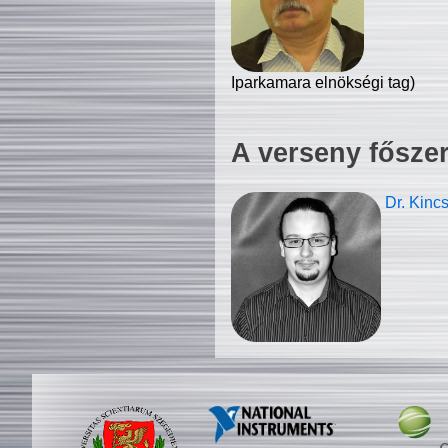
Iparkamara elnökségi tag)
A verseny fősze
Dr. Kinc