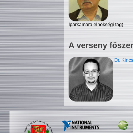
Iparkamara elnökségi tag)
A verseny fősze
Dr. Kinc