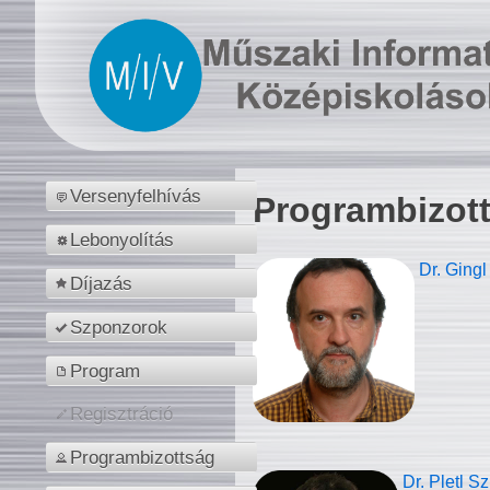
Versenyfelhívás
Programbizot
Lebonyolítás
Dr. Gingl
Díjazás
Szponzorok
Program
Regisztráció
Programbizottság
Dr. Pletl S