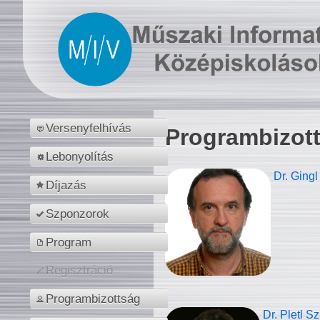
Versenyfelhívás
Programbizot
Lebonyolítás
Dr. Gingl
Díjazás
Szponzorok
Program
Regisztráció
Programbizottság
Dr. Pletl S