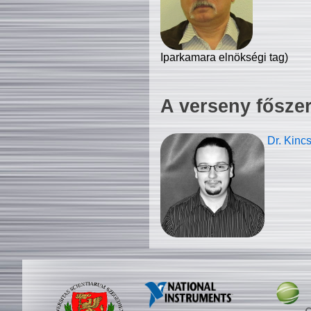
Iparkamara elnökségi tag)
A verseny fősze
Dr. Kinc