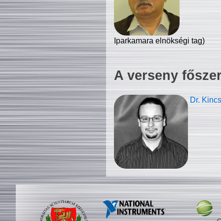
Iparkamara elnökségi tag)
A verseny fősze
Dr. Kinc