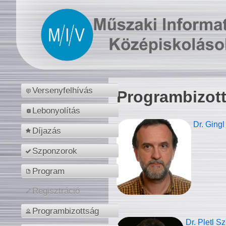
Versenyfelhívás
Programbizot
Lebonyolítás
Dr. Gingl
Díjazás
Szponzorok
Program
Regisztráció
Programbizottság
Dr. Pletl S