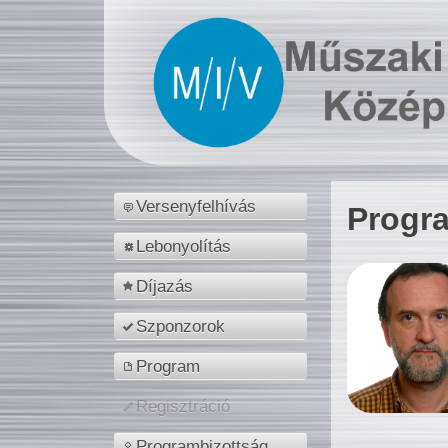
Versenyfelhívás
Progr
Lebonyolítás
Díjazás
Szponzorok
Program
Regisztráció
Programbizottság