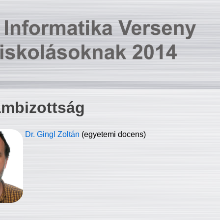
ambizottság
Dr. Gingl Zoltán
(egyetemi docens)