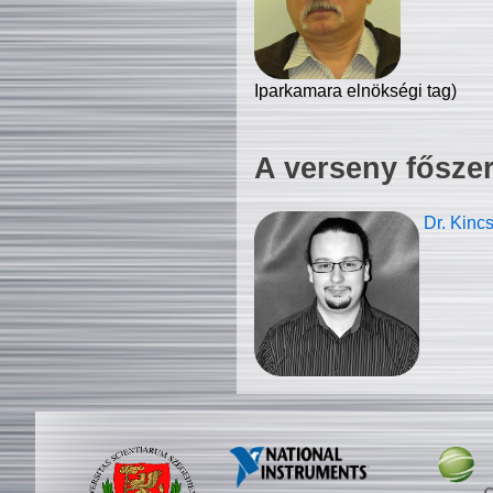
Iparkamara elnökségi tag)
A verseny fősze
Dr. Kinc