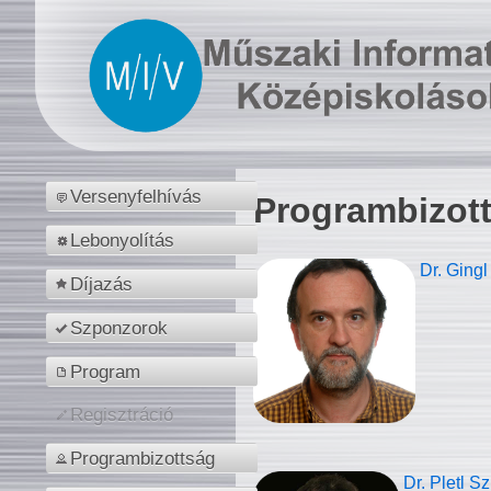
Versenyfelhívás
Programbizot
Lebonyolítás
Dr. Gingl
Díjazás
Szponzorok
Program
Regisztráció
Programbizottság
Dr. Pletl S