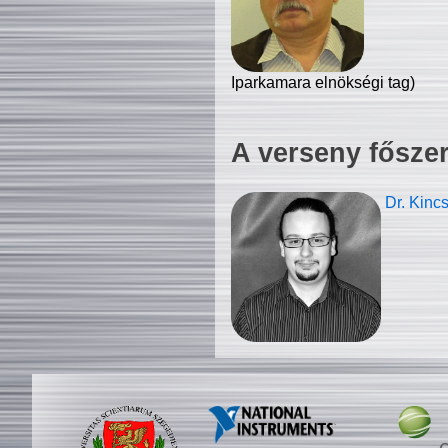
Iparkamara elnökségi tag)
A verseny fősze
Dr. Kinc