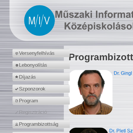
Versenyfelhívás
Programbizot
Lebonyolítás
Dr. Gingl
Díjazás
Szponzorok
Program
Regisztráció
Programbizottság
Dr. Pletl S