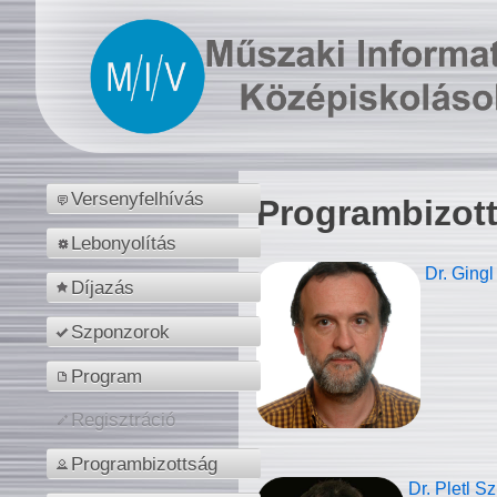
Versenyfelhívás
Programbizot
Lebonyolítás
Dr. Gingl
Díjazás
Szponzorok
Program
Regisztráció
Programbizottság
Dr. Pletl S