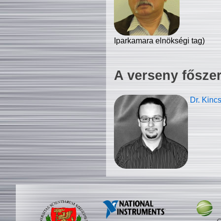
Iparkamara elnökségi tag)
A verseny fősze
Dr. Kinc