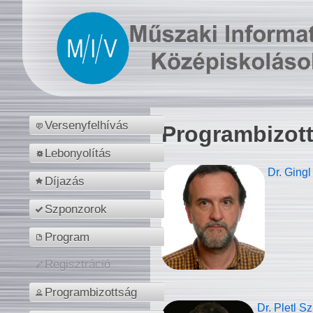
Versenyfelhívás
Programbizot
Lebonyolítás
Dr. Gingl
Díjazás
Szponzorok
Program
Regisztráció
Programbizottság
Dr. Pletl S