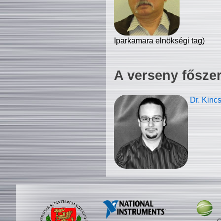
Iparkamara elnökségi tag)
A verseny fősze
Dr. Kinc