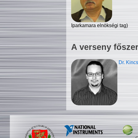
Iparkamara elnökségi tag)
A verseny fősze
Dr. Kinc