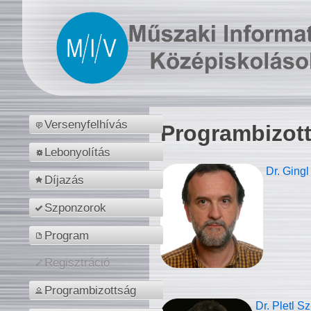
Versenyfelhívás
Programbizot
Lebonyolítás
Dr. Gingl
Díjazás
Szponzorok
Program
Regisztráció
Programbizottság
Dr. Pletl S