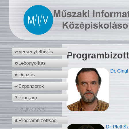
Versenyfelhívás
Programbizot
Lebonyolítás
Dr. Gingl
Díjazás
Szponzorok
Program
Regisztráció
Programbizottság
Dr. Pletl S