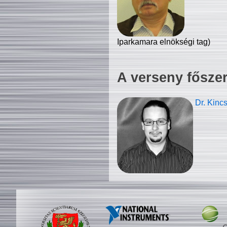
Iparkamara elnökségi tag)
A verseny fősze
Dr. Kinc