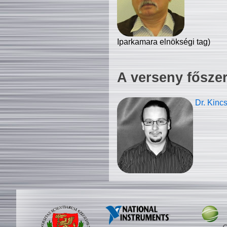
Iparkamara elnökségi tag)
A verseny fősze
Dr. Kinc