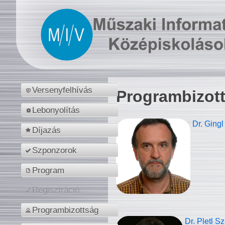
Versenyfelhívás
Programbizot
Lebonyolítás
Dr. Gingl
Díjazás
Szponzorok
Program
Regisztráció
Programbizottság
Dr. Pletl S