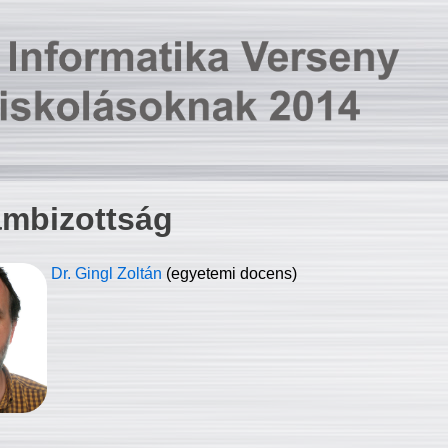
ambizottság
Dr. Gingl Zoltán
(egyetemi docens)