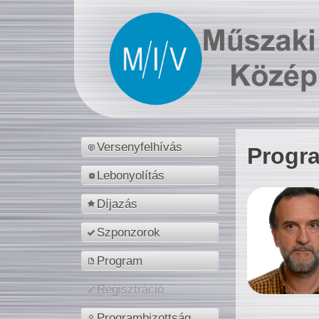
Versenyfelhívás
Progr
Lebonyolítás
Díjazás
Szponzorok
Program
Regisztráció
Programbizottság