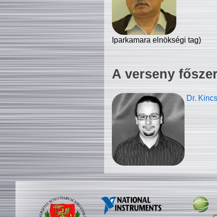
Iparkamara elnökségi tag)
A verseny fősze
Dr. Kinc