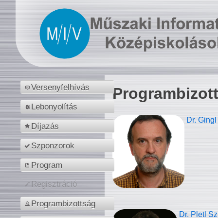
Versenyfelhívás
Programbizot
Lebonyolítás
Dr. Gingl
Díjazás
Szponzorok
Program
Regisztráció
Programbizottság
Dr. Pletl S