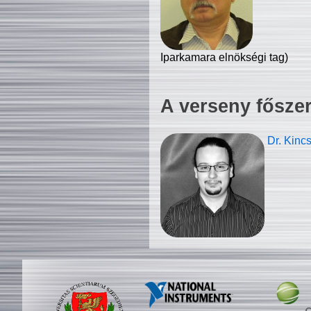
Iparkamara elnökségi tag)
A verseny fősze
Dr. Kinc