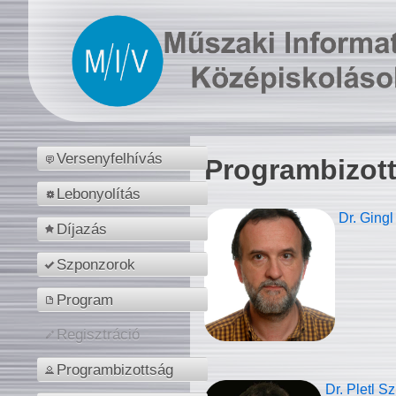
Versenyfelhívás
Programbizot
Lebonyolítás
Dr. Gingl
Díjazás
Szponzorok
Program
Regisztráció
Programbizottság
Dr. Pletl S