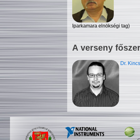
Iparkamara elnökségi tag)
A verseny fősze
Dr. Kinc