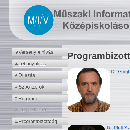
Versenyfelhívás
Programbizot
Lebonyolítás
Dr. Gingl
Díjazás
Szponzorok
Program
Regisztráció
Programbizottság
Dr. Pletl S