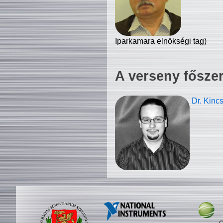
Iparkamara elnökségi tag)
A verseny fősze
Dr. Kinc