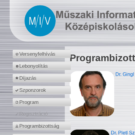
Versenyfelhívás
Programbizot
Lebonyolítás
Dr. Gingl
Díjazás
Szponzorok
Program
Regisztráció
Programbizottság
Dr. Pletl S