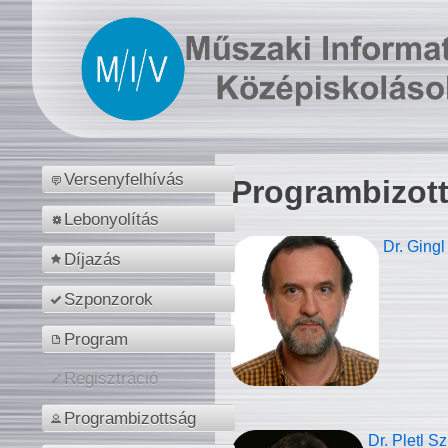
Versenyfelhívás
Programbizot
Lebonyolítás
Dr. Gingl
Díjazás
Szponzorok
Program
Regisztráció
Programbizottság
Dr. Pletl S