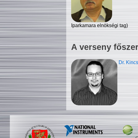
Iparkamara elnökségi tag)
A verseny fősze
Dr. Kinc