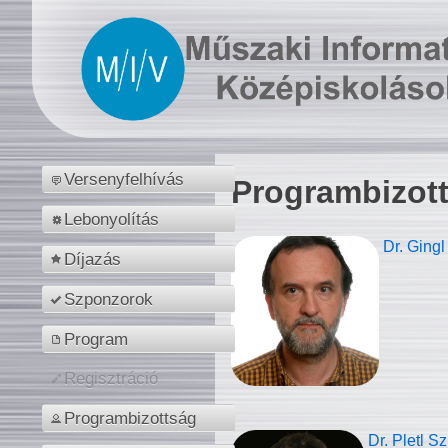
Versenyfelhívás
Programbizot
Lebonyolítás
Dr. Gingl
Díjazás
Szponzorok
Program
Regisztráció
Programbizottság
Dr. Pletl S