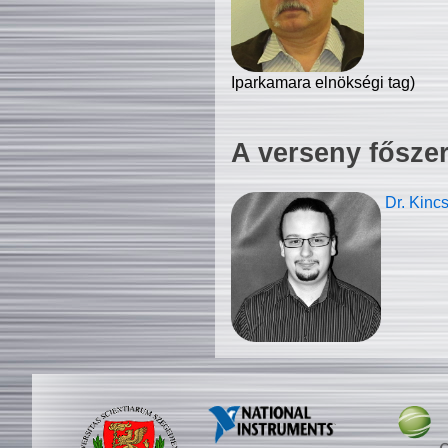
Iparkamara elnökségi tag)
A verseny fősze
Dr. Kinc