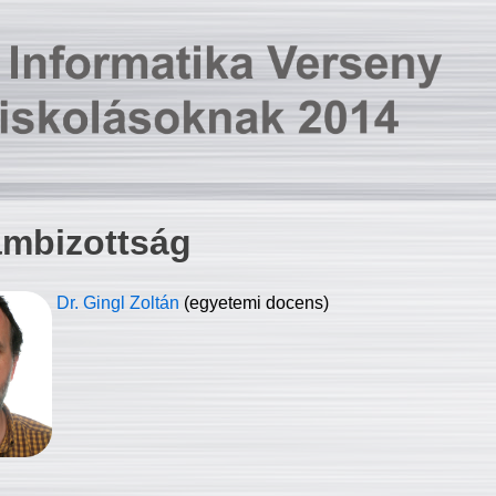
ambizottság
Dr. Gingl Zoltán
(egyetemi docens)