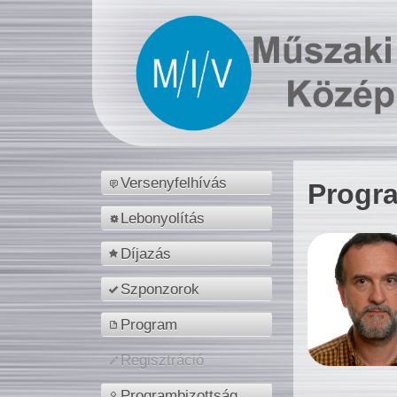
Versenyfelhívás
Progr
Lebonyolítás
Díjazás
Szponzorok
Program
Regisztráció
Programbizottság