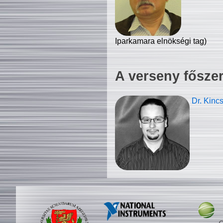
Iparkamara elnökségi tag)
A verseny fősze
Dr. Kinc