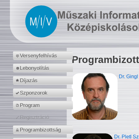
Versenyfelhívás
Programbizot
Lebonyolítás
Dr. Gingl
Díjazás
Szponzorok
Program
Regisztráció
Programbizottság
Dr. Pletl S