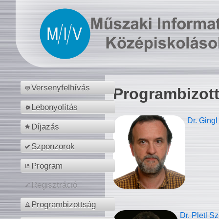
Versenyfelhívás
Programbizot
Lebonyolítás
Dr. Gingl
Díjazás
Szponzorok
Program
Regisztráció
Programbizottság
Dr. Pletl S