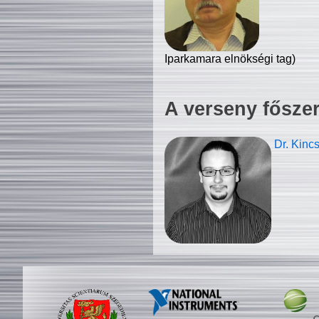
Iparkamara elnökségi tag)
A verseny fősze
Dr. Kinc