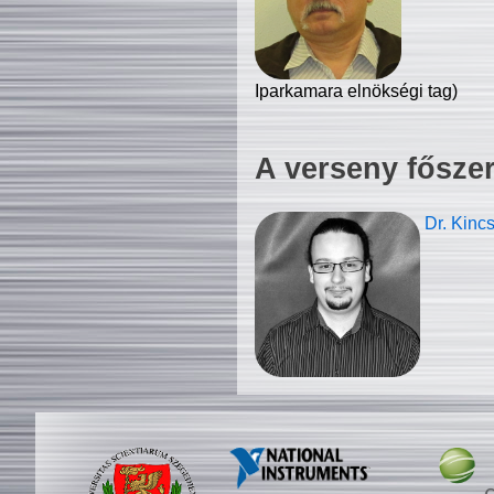
Iparkamara elnökségi tag)
A verseny fősze
Dr. Kinc