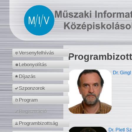
Versenyfelhívás
Programbizot
Lebonyolítás
Dr. Gingl
Díjazás
Szponzorok
Program
Regisztráció
Programbizottság
Dr. Pletl S