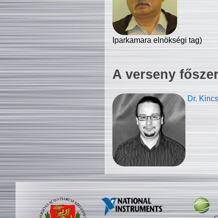
Iparkamara elnökségi tag)
A verseny fősze
Dr. Kinc