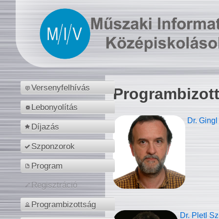
Versenyfelhívás
Programbizot
Lebonyolítás
Dr. Gingl
Díjazás
Szponzorok
Program
Regisztráció
Programbizottság
Dr. Pletl S