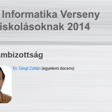
ambizottság
Dr. Gingl Zoltán
(egyetemi docens)