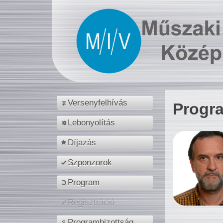
Versenyfelhívás
Progr
Lebonyolítás
Díjazás
Szponzorok
Program
Regisztráció
Programbizottság