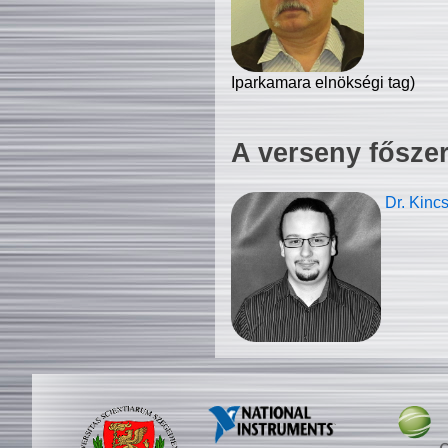
Iparkamara elnökségi tag)
A verseny fősze
Dr. Kinc