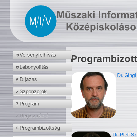
Versenyfelhívás
Programbizot
Lebonyolítás
Dr. Gingl
Díjazás
Szponzorok
Program
Regisztráció
Programbizottság
Dr. Pletl S