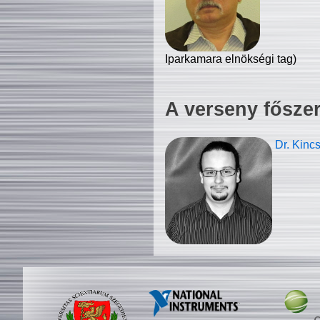
Iparkamara elnökségi tag)
A verseny fősze
Dr. Kinc