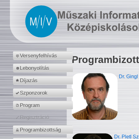
Versenyfelhívás
Programbizot
Lebonyolítás
Dr. Gingl
Díjazás
Szponzorok
Program
Regisztráció
Programbizottság
Dr. Pletl S