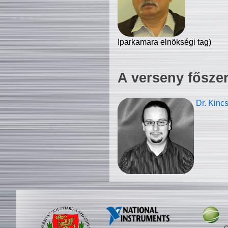
Iparkamara elnökségi tag)
A verseny fősze
Dr. Kinc