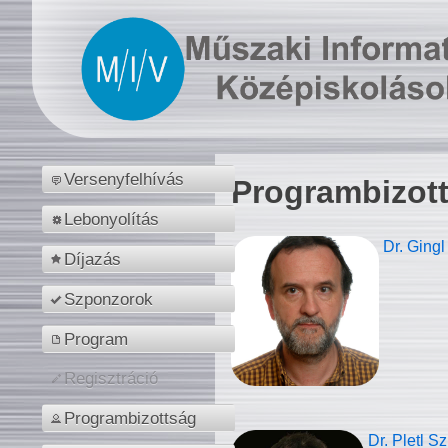
Versenyfelhívás
Programbizot
Lebonyolítás
Dr. Gingl
Díjazás
Szponzorok
Program
Regisztráció
Programbizottság
Dr. Pletl S