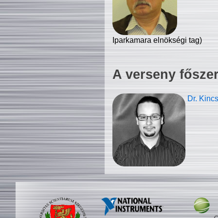
Iparkamara elnökségi tag)
A verseny fősze
Dr. Kinc