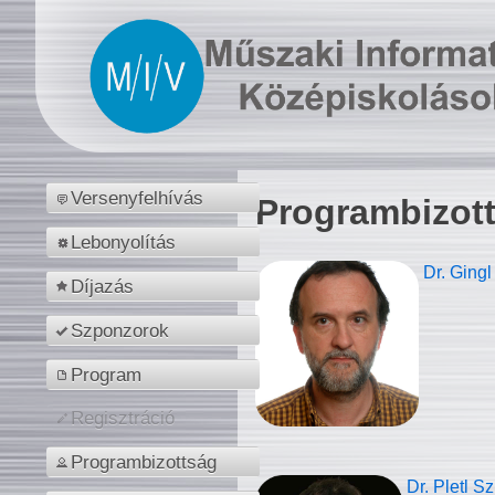
Versenyfelhívás
Programbizot
Lebonyolítás
Dr. Gingl
Díjazás
Szponzorok
Program
Regisztráció
Programbizottság
Dr. Pletl S