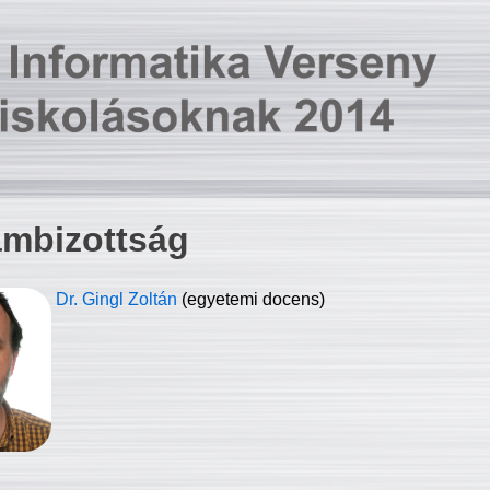
ambizottság
Dr. Gingl Zoltán
(egyetemi docens)