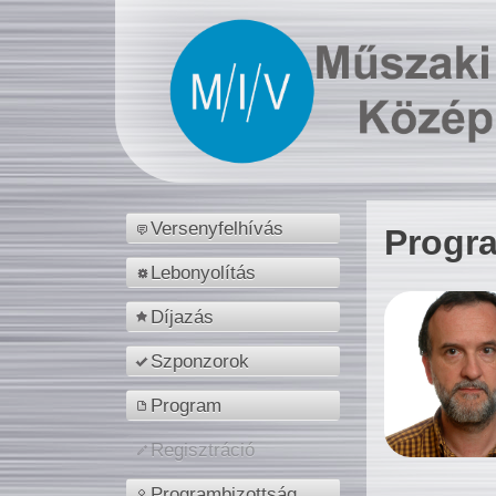
Versenyfelhívás
Progr
Lebonyolítás
Díjazás
Szponzorok
Program
Regisztráció
Programbizottság