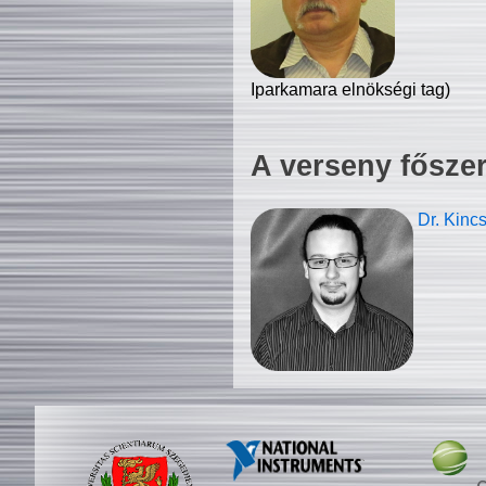
Iparkamara elnökségi tag)
A verseny fősze
Dr. Kinc