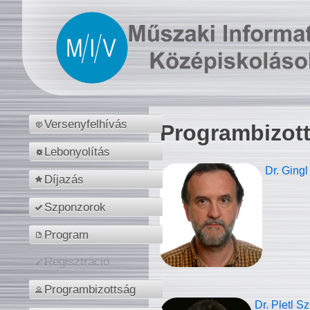
Versenyfelhívás
Programbizot
Lebonyolítás
Dr. Gingl
Díjazás
Szponzorok
Program
Regisztráció
Programbizottság
Dr. Pletl S