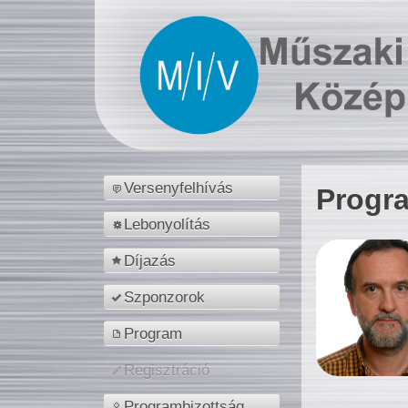
Versenyfelhívás
Progr
Lebonyolítás
Díjazás
Szponzorok
Program
Regisztráció
Programbizottság