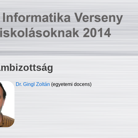
ambizottság
Dr. Gingl Zoltán
(egyetemi docens)